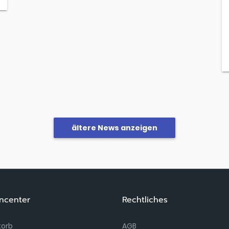
ältere News anzeigen
ncenter
Rechtliches
orb
AGB