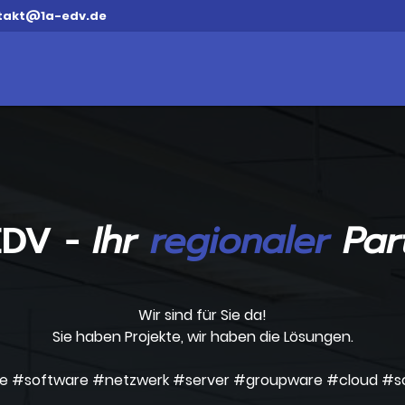
takt@1a-edv.de
EDV -
Ihr
regionaler
Par
Wir sind für Sie da!
Sie haben Projekte, wir haben die Lösungen.
e #software #netzwerk #server #groupware #cloud #so