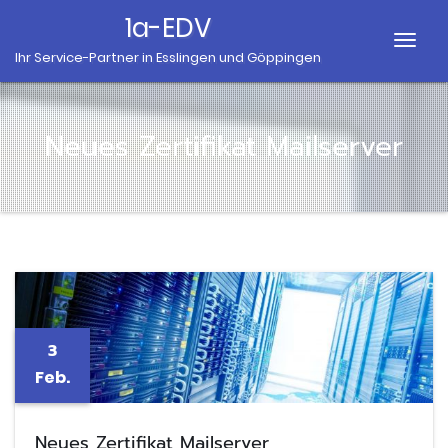
1a-EDV
Togg
Ihr Service-Partner in Esslingen und Göppingen
Navig
Neues Zertifikat Mailserver
3
Feb.
Neues Zertifikat Mailserver