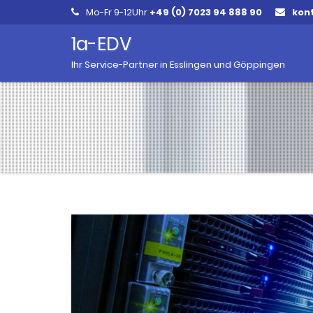
Mo-Fr 9-12Uhr
+49 (0) 7023 94 888 90
kon
1a-EDV
Ihr Service-Partner in Esslingen und Göppingen