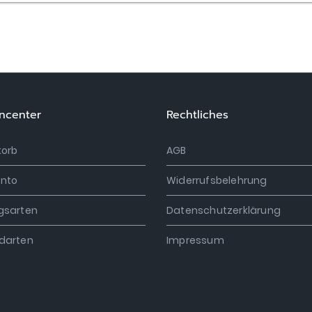
ncenter
Rechtliches
orb
AGB
onto
Widerrufsbelehrung
gsarten
Datenschutzerklärung
darten
Impressum