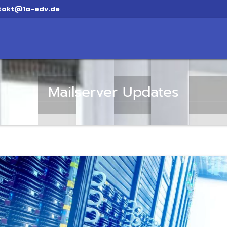
takt@1a-edv.de
Mailserver Updates